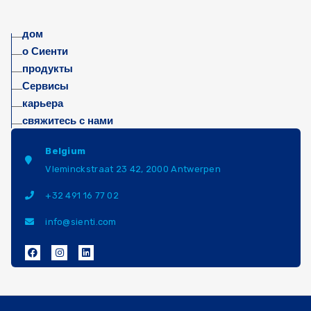
дом
о Сиенти
продукты
Сервисы
карьера
свяжитесь с нами
Belgium
Vleminckstraat 23 42, 2000 Antwerpen
+32 491 16 77 02
info@sienti.com
F
I
L
a
n
i
c
s
n
e
t
k
b
a
e
o
g
d
o
r
i