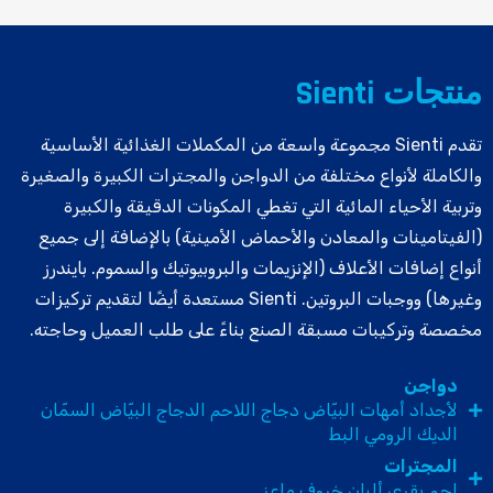
منتجات Sienti
تقدم Sienti مجموعة واسعة من المكملات الغذائية الأساسية
والكاملة لأنواع مختلفة من الدواجن والمجترات الكبيرة والصغيرة
وتربية الأحياء المائية التي تغطي المكونات الدقيقة والكبيرة
(الفيتامينات والمعادن والأحماض الأمينية) بالإضافة إلى جميع
أنواع إضافات الأعلاف (الإنزيمات والبروبيوتيك والسموم. بايندرز
وغيرها) ووجبات البروتين. Sienti مستعدة أيضًا لتقديم تركيزات
مخصصة وتركيبات مسبقة الصنع بناءً على طلب العميل وحاجته.
دواجن
لأجداد أمهات البيّاض دجاج اللاحم الدجاج البيّاض السمّان
الديك الرومي البط
المجترات
لحم بقري ألبان خروف ماعز