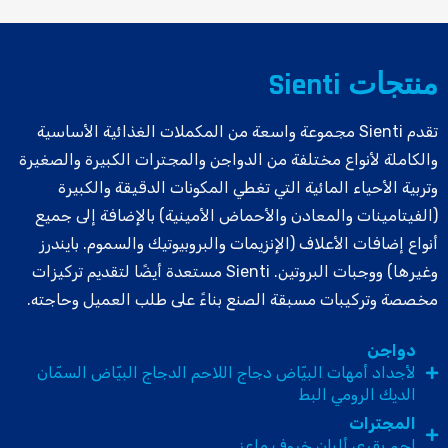
منتجات Sienti
تقدم Sienti مجموعة واسعة من المكملات الغذائية الأساسية
والكاملة لأنواع مختلفة من الدواجن والمجترات الكبيرة والصغيرة
وتربية الأحياء المائية التي تغطي المكونات الدقيقة والكبيرة
(الفيتامينات والمعادن والأحماض الأمينية) بالإضافة إلى جميع
أنواع إضافات الأعلاف (الإنزيمات والبروبيوتيك والسموم. بايندرز
وغيرها) ووجبات البروتين. Sienti مستعدة أيضًا لتقديم تركيزات
مخصصة وتركيبات مسبقة الصنع بناءً على طلب العميل وحاجته.
دواجن
لأجداد أمهات البيّاض دجاج اللاحم الدجاج البيّاض السمّان
الديك الرومي البط
المجترات
لحم بقري ألبان خروف ماعز