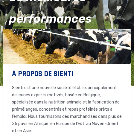
e
x
v
t
i
o
u
s
À PROPOS DE SIENTI
Sienti est une nouvelle société établie, principalement
de jeunes experts motivés, basée en Belgique,
spécialisée dans la nutrition animale et la fabrication de
prémélanges, concentrés et repas protéinés prêts à
l’emploi. Nous fournissons des marchandises dans plus de
25 pays en Afrique, en Europe de l’Est, au Moyen-Orient
et en Asie.