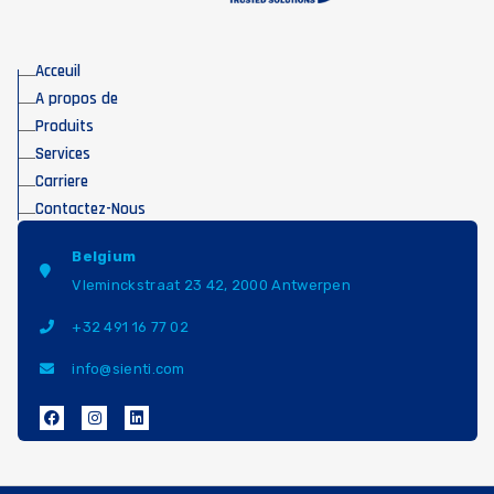
Acceuil
A propos de
Produits
Services
Carriere
Contactez-Nous
Belgium
Vleminckstraat 23 42, 2000 Antwerpen
+32 491 16 77 02
info@sienti.com
F
I
L
a
n
i
c
s
n
e
t
k
b
a
e
o
g
d