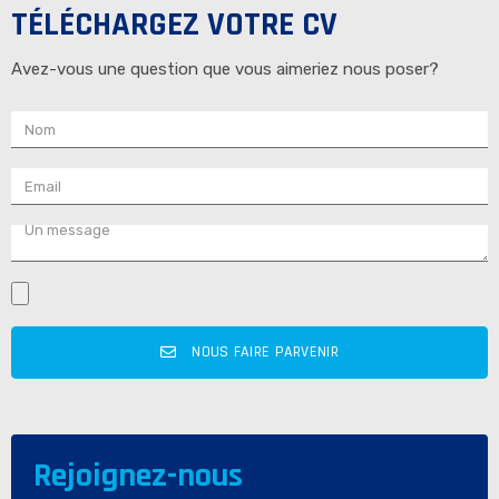
TÉLÉCHARGEZ VOTRE CV
Avez-vous une question que vous aimeriez nous poser?
N
o
m
E
m
a
U
i
n
l
m
e
s
NOUS FAIRE PARVENIR
s
a
g
e
Rejoignez-nous