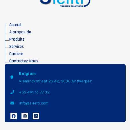
Acceuil
A propos de
Produits
Services
Carriere
Contactez-Nous
Belgium
Vleminckstraat 23 42, 2000 Antwerpen
+32 491 16 77 02
info@sienti.com
F
I
L
a
n
i
c
s
n
e
t
k